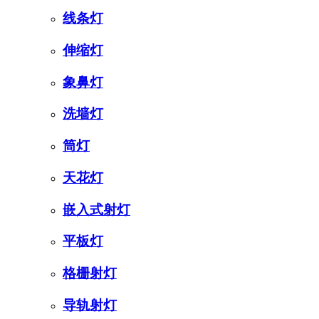
线条灯
伸缩灯
象鼻灯
洗墙灯
筒灯
天花灯
嵌入式射灯
平板灯
格栅射灯
导轨射灯