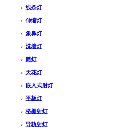
线条灯
伸缩灯
象鼻灯
洗墙灯
筒灯
天花灯
嵌入式射灯
平板灯
格栅射灯
导轨射灯