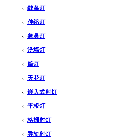
线条灯
伸缩灯
象鼻灯
洗墙灯
筒灯
天花灯
嵌入式射灯
平板灯
格栅射灯
导轨射灯