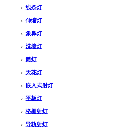
线条灯
伸缩灯
象鼻灯
洗墙灯
筒灯
天花灯
嵌入式射灯
平板灯
格栅射灯
导轨射灯