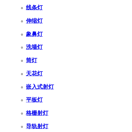
线条灯
伸缩灯
象鼻灯
洗墙灯
筒灯
天花灯
嵌入式射灯
平板灯
格栅射灯
导轨射灯