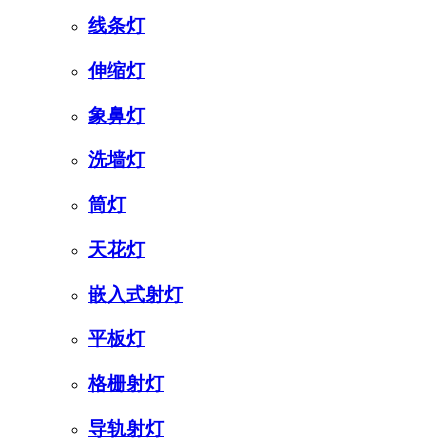
线条灯
伸缩灯
象鼻灯
洗墙灯
筒灯
天花灯
嵌入式射灯
平板灯
格栅射灯
导轨射灯