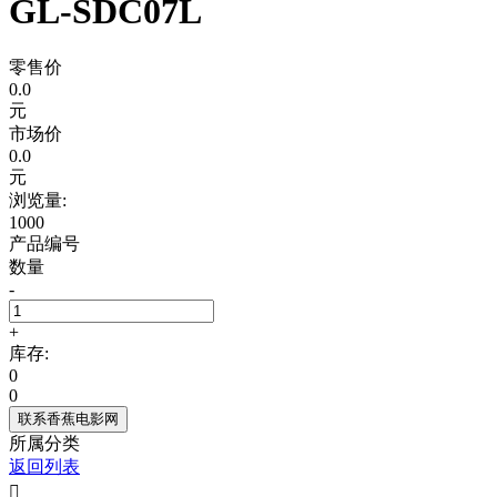
GL-SDC07L
零售价
0.0
元
市场价
0.0
元
浏览量:
1000
产品编号
数量
-
+
库存:
0
0
联系香蕉电影网
所属分类
返回列表
