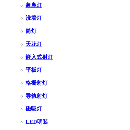
象鼻灯
洗墙灯
筒灯
天花灯
嵌入式射灯
平板灯
格栅射灯
导轨射灯
磁吸灯
LED明装