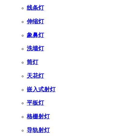
线条灯
伸缩灯
象鼻灯
洗墙灯
筒灯
天花灯
嵌入式射灯
平板灯
格栅射灯
导轨射灯