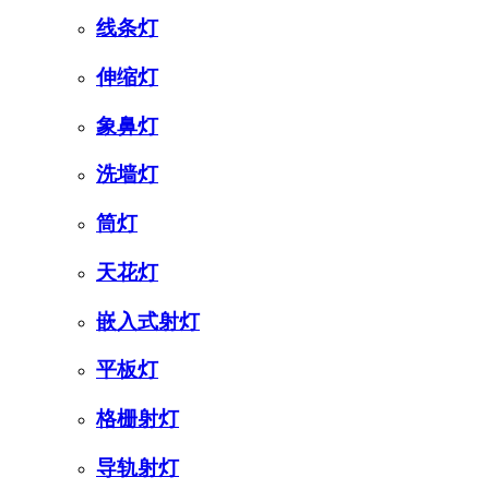
线条灯
伸缩灯
象鼻灯
洗墙灯
筒灯
天花灯
嵌入式射灯
平板灯
格栅射灯
导轨射灯