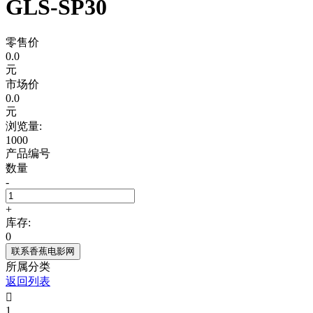
GLS-SP30
零售价
0.0
元
市场价
0.0
元
浏览量:
1000
产品编号
数量
-
+
库存:
0
联系香蕉电影网
所属分类
返回列表

1