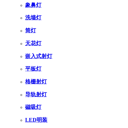
象鼻灯
洗墙灯
筒灯
天花灯
嵌入式射灯
平板灯
格栅射灯
导轨射灯
磁吸灯
LED明装