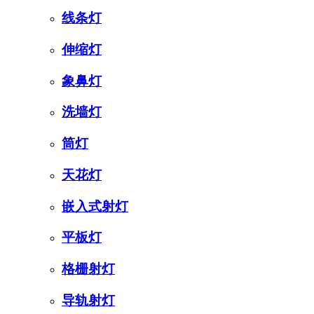
线条灯
伸缩灯
象鼻灯
洗墙灯
筒灯
天花灯
嵌入式射灯
平板灯
格栅射灯
导轨射灯