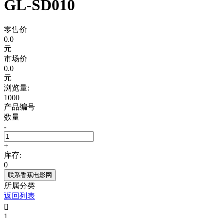
GL-SD010
零售价
0.0
元
市场价
0.0
元
浏览量:
1000
产品编号
数量
-
+
库存:
0
联系香蕉电影网
所属分类
返回列表

1