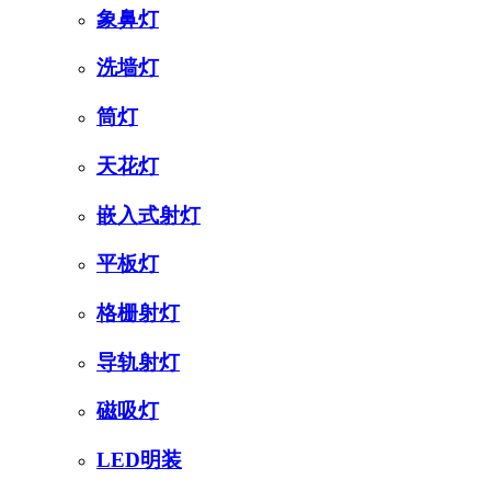
象鼻灯
洗墙灯
筒灯
天花灯
嵌入式射灯
平板灯
格栅射灯
导轨射灯
磁吸灯
LED明装