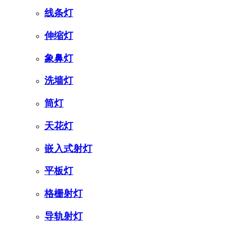
线条灯
伸缩灯
象鼻灯
洗墙灯
筒灯
天花灯
嵌入式射灯
平板灯
格栅射灯
导轨射灯