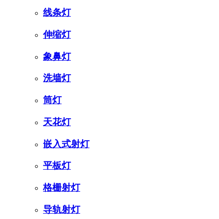
线条灯
伸缩灯
象鼻灯
洗墙灯
筒灯
天花灯
嵌入式射灯
平板灯
格栅射灯
导轨射灯