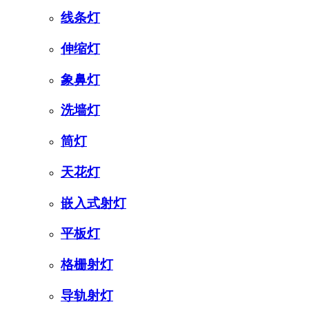
线条灯
伸缩灯
象鼻灯
洗墙灯
筒灯
天花灯
嵌入式射灯
平板灯
格栅射灯
导轨射灯