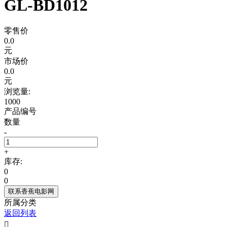
GL-BD1012
零售价
0.0
元
市场价
0.0
元
浏览量:
1000
产品编号
数量
-
+
库存:
0
0
联系香蕉电影网
所属分类
返回列表
