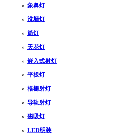
象鼻灯
洗墙灯
筒灯
天花灯
嵌入式射灯
平板灯
格栅射灯
导轨射灯
磁吸灯
LED明装