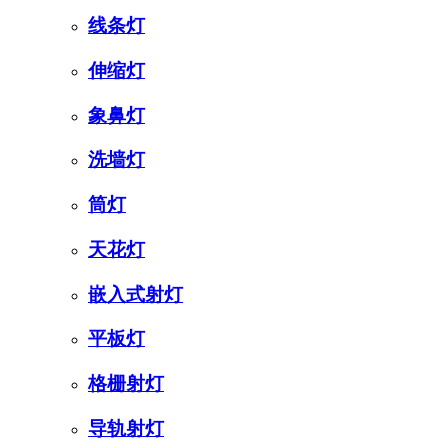
线条灯
伸缩灯
象鼻灯
洗墙灯
筒灯
天花灯
嵌入式射灯
平板灯
格栅射灯
导轨射灯