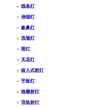
线条灯
伸缩灯
象鼻灯
洗墙灯
筒灯
天花灯
嵌入式射灯
平板灯
格栅射灯
导轨射灯